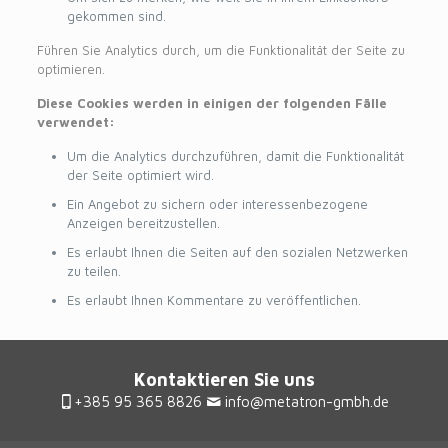
gekommen sind.
Führen Sie Analytics durch, um die Funktionalität der Seite zu
optimieren.
Diese Cookies werden in einigen der folgenden Fälle
verwendet:
Um die Analytics durchzuführen, damit die Funktionalität
der Seite optimiert wird.
Ein Angebot zu sichern oder interessenbezogene
Anzeigen bereitzustellen.
Es erlaubt Ihnen die Seiten auf den sozialen Netzwerken
zu teilen.
Es erlaubt Ihnen Kommentare zu veröffentlichen.
Kontaktieren Sie uns
+385 95 365 8826
info@metatron-gmbh.de